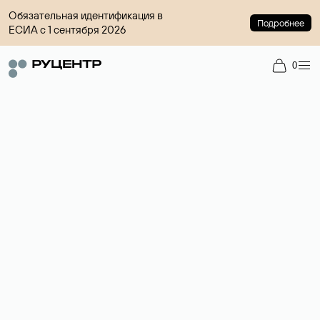
Обязательная идентификация в
Подробнее
ЕСИА с 1 сентября 2026
0
Доменный брокер
Услуга по организации сделок купли-продажи доменов на
вторичном рынке. Стоимость — 4599 ₽ за одно имя.