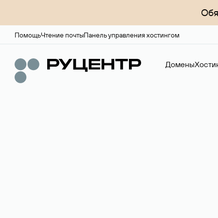
Обя
Помощь
Чтение почты
Панель управления хостингом
Домены
Хости
Доменный брок
Услуга по организации сделок купли-продажи доме