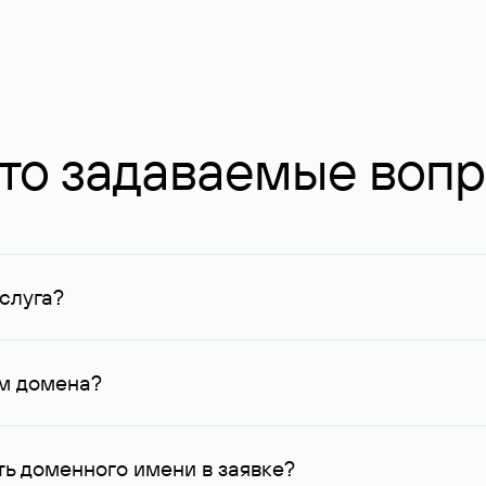
то задаваемые воп
слуга?
ных в Руцентре и у других регистраторов. Для доменов, о
умму не менее 1 млн руб.
ем домена?
го контактные данные, доступные Руцентру.
ь доменного имени в заявке?