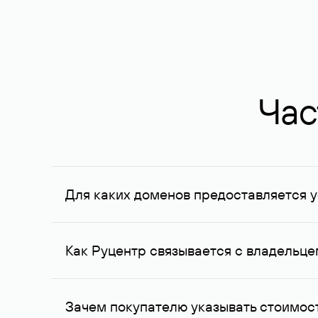
Час
Для каких доменов предоставляется у
Услуга доступна для доменов, зарегистрирован
Федерации, услуга оказывается для сделок на с
Как Руцентр связывается с владельц
Для связи с владельцем домена используются е
Зачем покупателю указывать стоимост