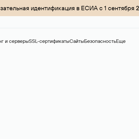
зательная идентификация в ЕСИА с 1 сентября 
нг и серверы
SSL-сертификаты
Сайты
Безопасность
Еще
ер
нов на вторичном рынке. Стоимость — 4599 ₽ за одно имя.