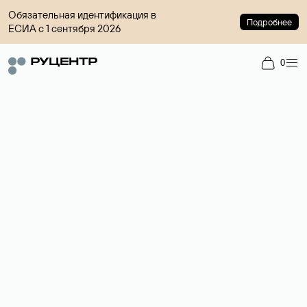
Обязательная идентификация в
Подробнее
ЕСИА с 1 сентября 2026
0
Доменный брокер
Услуга по организации сделок купли-продажи доменов на
вторичном рынке. Стоимость — 4599 ₽ за одно имя.