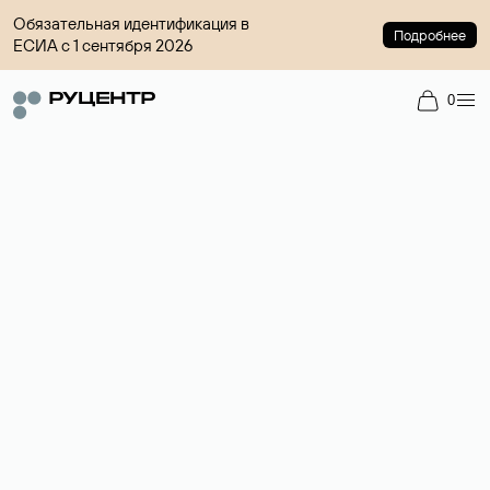
Обязательная идентификация в
Подробнее
ЕСИА с 1 сентября 2026
0
Доменный брокер
Услуга по организации сделок купли-продажи доменов на
вторичном рынке. Стоимость — 4599 ₽ за одно имя.