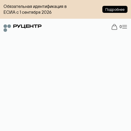
Обязательная идентификация в
Подробнее
ЕСИА с 1 сентября 2026
0
Доменный брокер
Услуга по организации сделок купли-продажи доменов на
вторичном рынке. Стоимость — 4599 ₽ за одно имя.