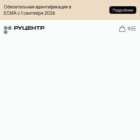
Обязательная идентификация в
Подробнее
ЕСИА с 1 сентября 2026
0
Доменный брокер
Услуга по организации сделок купли-продажи доменов на
вторичном рынке. Стоимость — 4599 ₽ за одно имя.