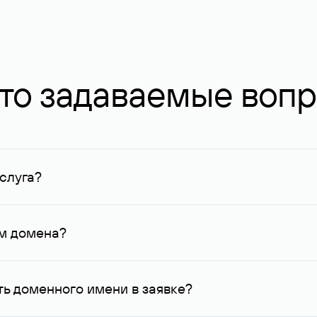
то задаваемые воп
слуга?
ных в Руцентре и у других регистраторов. Для доменов, о
умму не менее 1 млн руб.
ем домена?
го контактные данные, доступные Руцентру.
ь доменного имени в заявке?