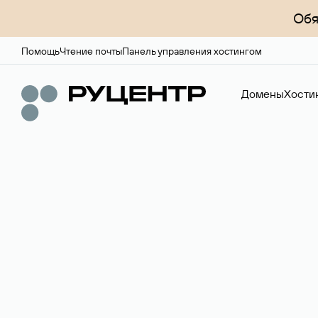
Обя
Помощь
Чтение почты
Панель управления хостингом
Домены
Хости
Доменный брок
Услуга по организации сделок купли-продажи доме