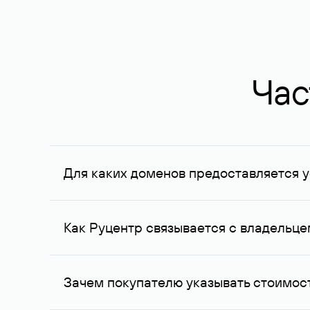
Час
Для каких доменов предоставляется у
Услуга доступна для доменов, зарегистрирован
Федерации, услуга оказывается для сделок на с
Как Руцентр связывается с владельц
Для связи с владельцем домена используются е
Зачем покупателю указывать стоимост