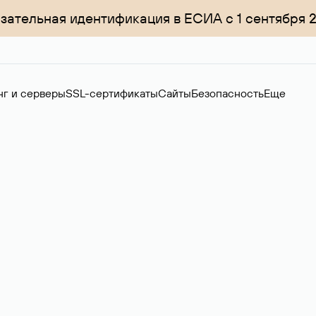
зательная идентификация в ЕСИА с 1 сентября 
нг и серверы
SSL-сертификаты
Сайты
Безопасность
Еще
ер
нов на вторичном рынке. Стоимость — 4599 ₽ за одно имя.