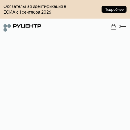
Обязательная идентификация в
Подробнее
ЕСИА с 1 сентября 2026
0
Доменный брокер
Услуга по организации сделок купли-продажи доменов на
вторичном рынке. Стоимость — 4599 ₽ за одно имя.