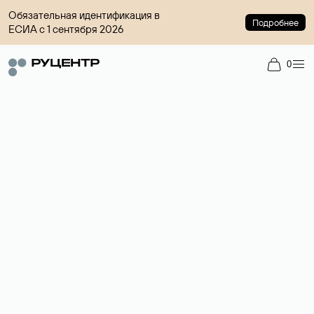
Обязательная идентификация в
Подробнее
ЕСИА с 1 сентября 2026
0
Доменный брокер
Услуга по организации сделок купли-продажи доменов на
вторичном рынке. Стоимость — 4599 ₽ за одно имя.