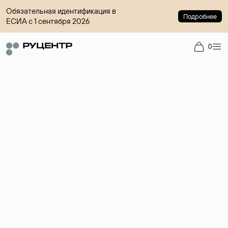
Обязательная идентификация в
Подробнее
ЕСИА с 1 сентября 2026
0
Доменный брокер
Услуга по организации сделок купли-продажи доменов на
вторичном рынке. Стоимость — 4599 ₽ за одно имя.