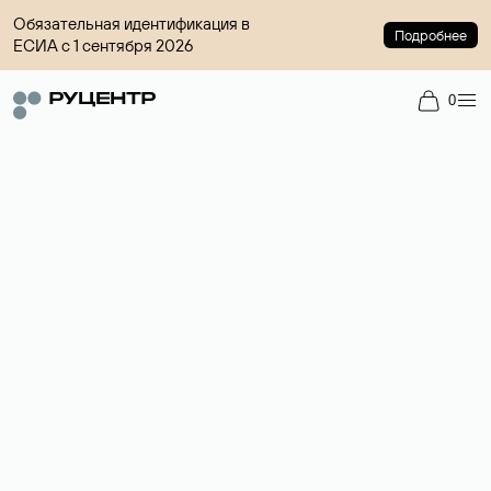
Обязательная идентификация в
Подробнее
ЕСИА с 1 сентября 2026
0
Доменный брокер
Услуга по организации сделок купли-продажи доменов на
вторичном рынке. Стоимость — 4599 ₽ за одно имя.