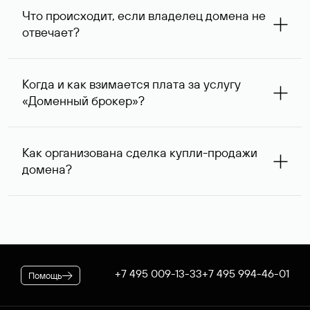
запрос с указанием стоимости сделки выше, так как он
Что происходит, если владелец домена не
сразу понимает, насколько его ценовые ожидания
отвечает?
совпадают с вашими. В ряде случаев владелец
доменного имени может предложить альтернативную
При отсутствии ответа через одну неделю после
цену — мы сообщим ее вам и согласуем приемлемый
первого обращения специалисты Руцентра пытаются
для обеих сторон вариант.
Когда и как взимается плата за услугу
связаться с владельцем домена повторно и затем, еще
«Доменный брокер»?
через одну неделю, в третий раз. К сожалению,
владельцы доменных имен вправе не отвечать на
После оформления заказа на вашем договоре будет
поступающие запросы — если после третьего
зарезервирована предоплата в размере 5 974* руб.,
обращения обратной связи не последовало, услуга
Как организована сделка купли-продажи
которая будет списана по факту оказания услуги. В
считается оказанной. При этом вы можете сообщить
домена?
случае если переговоры прошли успешно, для
нам интересующий вас альтернативный занятый домен
оформления сделки дополнительно потребуется
— специалисты Руцентра бесплатно попытаются
Если выбранное вами имя оформлено на резидента
оплатить ее стоимость.
связаться с его владельцем для организации сделки.
Российской Федерации, после переговоров оно будет
* Цена для физлиц и ИП. Стоимость услуги для
доступно для покупки через Магазин доменов Руцентра.
юридических лиц — 5063 ₽ за одно доменное имя. При
Для сделок в отношении доменных имен,
оформлении заказа применяется скидка, действующая на
зарегистрированных нерезидентами РФ, используется
вашем корпоративном тарифном плане.
отдельная процедура. В обоих случаях Руцентр
+7 495 009-13-33
+7 495 994-46-01
Помощь
гарантирует покупателю передачу домена, а продавцу —
получение денежных средств.