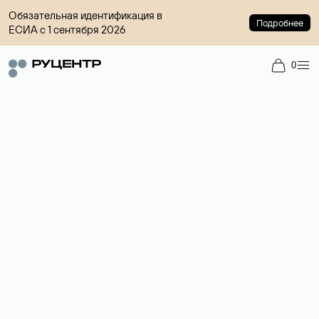
Обязательная идентификация в
Подробнее
ЕСИА с 1 сентября 2026
0
Доменный брокер
Услуга по организации сделок купли-продажи доменов на
вторичном рынке. Стоимость — 4599 ₽ за одно имя.