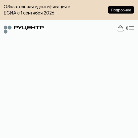
Обязательная идентификация в
Подробнее
ЕСИА с 1 сентября 2026
0
Доменный брокер
Услуга по организации сделок купли-продажи доменов на
вторичном рынке. Стоимость — 4599 ₽ за одно имя.