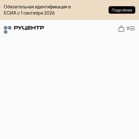
Обязательная идентификация в
Подробнее
ЕСИА с 1 сентября 2026
0
Доменный брокер
Услуга по организации сделок купли-продажи доменов на
вторичном рынке. Стоимость — 4599 ₽ за одно имя.