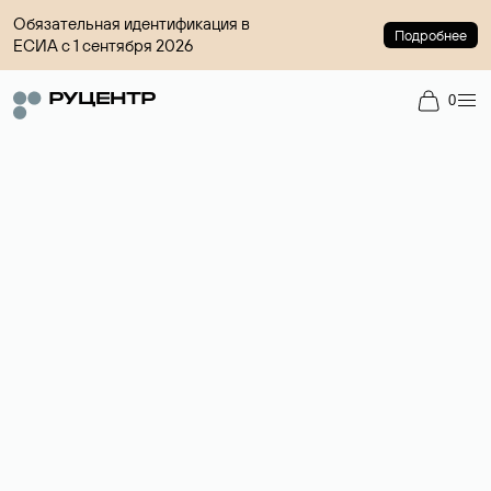
Обязательная идентификация в
Подробнее
ЕСИА с 1 сентября 2026
0
Доменный брокер
Услуга по организации сделок купли-продажи доменов на
вторичном рынке. Стоимость — 4599 ₽ за одно имя.