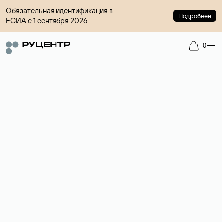
Обязательная идентификация в
Подробнее
ЕСИА с 1 сентября 2026
0
Доменный брокер
Услуга по организации сделок купли-продажи доменов на
вторичном рынке. Стоимость — 4599 ₽ за одно имя.