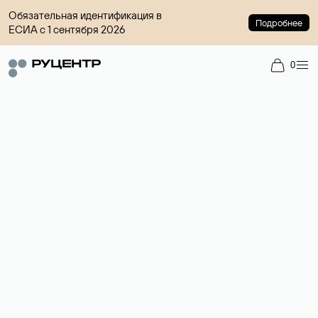
Обязательная идентификация в
Подробнее
ЕСИА с 1 сентября 2026
0
Доменный брокер
Услуга по организации сделок купли-продажи доменов на
вторичном рынке. Стоимость — 4599 ₽ за одно имя.