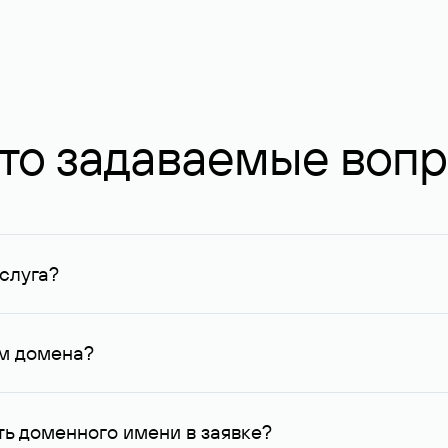
то задаваемые воп
слуга?
ных в Руцентре и у других регистраторов. Для доменов, о
умму не менее 1 млн руб.
ем домена?
го контактные данные, доступные Руцентру.
ь доменного имени в заявке?