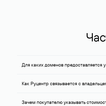
Час
Для каких доменов предоставляется у
Услуга доступна для доменов, зарегистрирован
Федерации, услуга оказывается для сделок на с
Как Руцентр связывается с владельц
Для связи с владельцем домена используются е
Зачем покупателю указывать стоимост