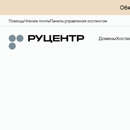
Обя
Помощь
Чтение почты
Панель управления хостингом
Домены
Хости
Доменный брок
Услуга по организации сделок купли-продажи доме