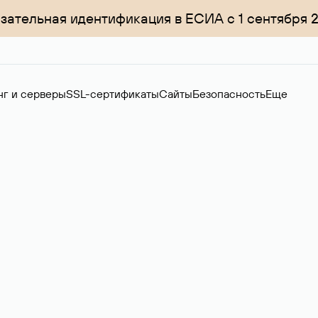
зательная идентификация в ЕСИА с 1 сентября 
нг и серверы
SSL-сертификаты
Сайты
Безопасность
Еще
ер
нов на вторичном рынке. Стоимость — 4599 ₽ за одно имя.