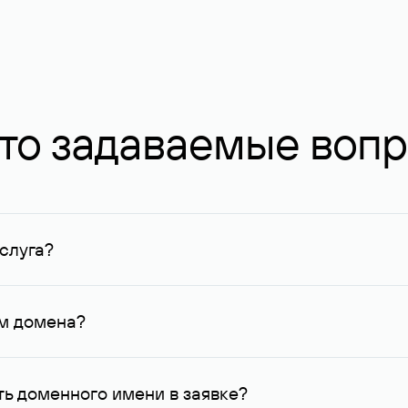
то задаваемые воп
слуга?
ных в Руцентре и у других регистраторов. Для доменов, о
умму не менее 1 млн руб.
ем домена?
го контактные данные, доступные Руцентру.
ь доменного имени в заявке?