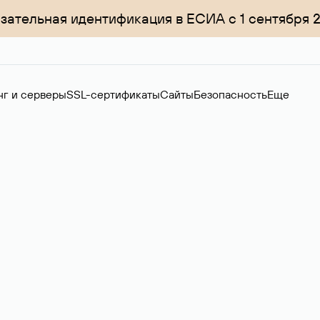
зательная идентификация в ЕСИА с 1 сентября 
нг и серверы
SSL-сертификаты
Сайты
Безопасность
Еще
ер
нов на вторичном рынке. Стоимость — 4599 ₽ за одно имя.