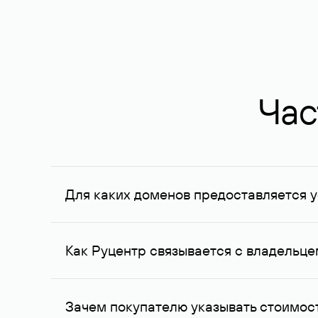
Час
Для каких доменов предоставляется у
Услуга доступна для доменов, зарегистрирован
Федерации, услуга оказывается для сделок на с
Как Руцентр связывается с владельц
Для связи с владельцем домена используются е
Зачем покупателю указывать стоимост