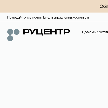
Обя
Помощь
Чтение почты
Панель управления хостингом
Домены
Хости
Доменный брок
Услуга по организации сделок купли-продажи доме