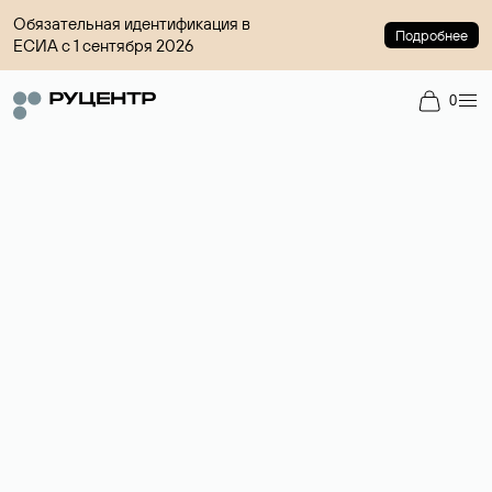
Обязательная идентификация в
Подробнее
ЕСИА с 1 сентября 2026
0
Доменный брокер
Услуга по организации сделок купли-продажи доменов на
вторичном рынке. Стоимость — 4599 ₽ за одно имя.