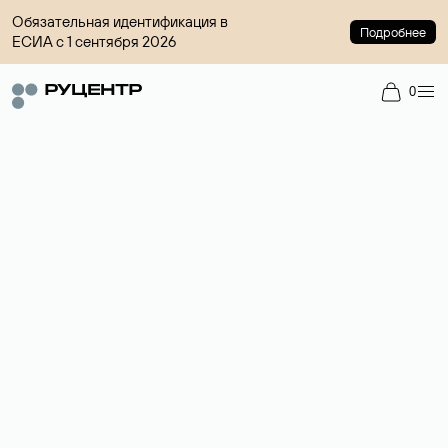
Обязательная идентификация в
Подробнее
ЕСИА с 1 сентября 2026
0
Доменный брокер
Услуга по организации сделок купли-продажи доменов на
вторичном рынке. Стоимость — 4599 ₽ за одно имя.