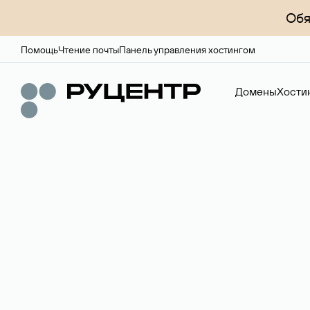
Обя
Помощь
Чтение почты
Панель управления хостингом
Домены
Хости
Доменный брок
Услуга по организации сделок купли-продажи доме