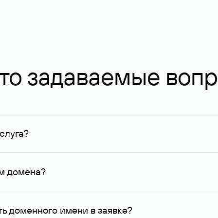
то задаваемые воп
слуга?
ных в Руцентре и у других регистраторов. Для доменов, о
умму не менее 1 млн руб.
ем домена?
го контактные данные, доступные Руцентру.
ь доменного имени в заявке?