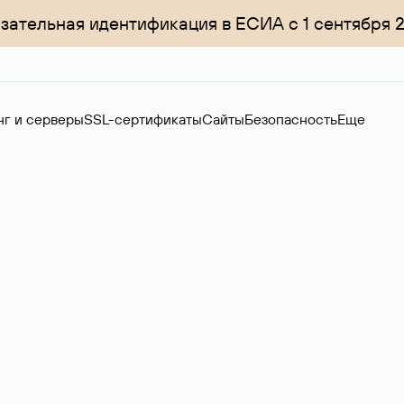
зательная идентификация в ЕСИА с 1 сентября 
нг и серверы
SSL-сертификаты
Сайты
Безопасность
Еще
ер
нов на вторичном рынке. Стоимость — 4599 ₽ за одно имя.