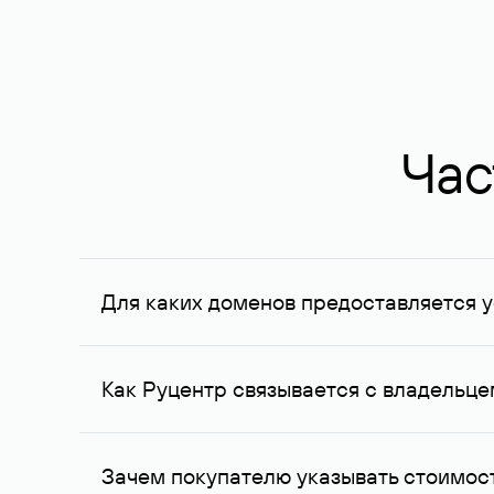
Час
Для каких доменов предоставляется у
Услуга доступна для доменов, зарегистрирован
Федерации, услуга оказывается для сделок на с
Как Руцентр связывается с владельц
Для связи с владельцем домена используются е
Зачем покупателю указывать стоимост