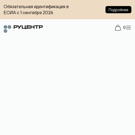
Обязательная идентификация в
Подробнее
ЕСИА с 1 сентября 2026
0
Доменный брокер
Услуга по организации сделок купли-продажи доменов на
вторичном рынке. Стоимость — 4599 ₽ за одно имя.