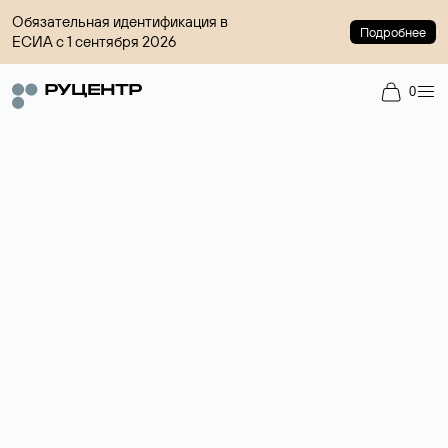
Обязательная идентификация в
Подробнее
ЕСИА с 1 сентября 2026
0
Доменный брокер
Услуга по организации сделок купли-продажи доменов на
вторичном рынке. Стоимость — 4599 ₽ за одно имя.