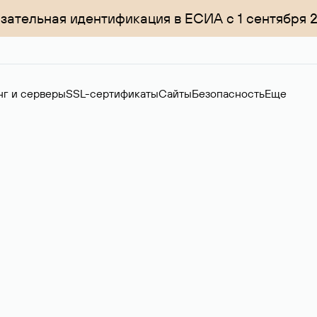
зательная идентификация в ЕСИА с 1 сентября 
нг и серверы
SSL-сертификаты
Сайты
Безопасность
Еще
ер
нов на вторичном рынке. Стоимость — 4599 ₽ за одно имя.