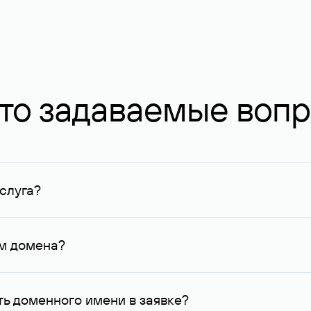
то задаваемые воп
слуга?
ных в Руцентре и у других регистраторов. Для доменов, о
умму не менее 1 млн руб.
ем домена?
го контактные данные, доступные Руцентру.
ь доменного имени в заявке?