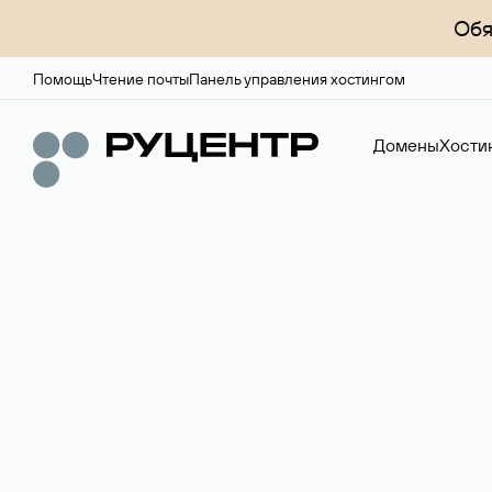
Обя
Помощь
Чтение почты
Панель управления хостингом
Домены
Хости
Доменный брок
Услуга по организации сделок купли-продажи доме