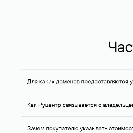
Час
Для каких доменов предоставляется у
Услуга доступна для доменов, зарегистрирован
Федерации, услуга оказывается для сделок на с
Как Руцентр связывается с владельц
Для связи с владельцем домена используются е
Зачем покупателю указывать стоимост