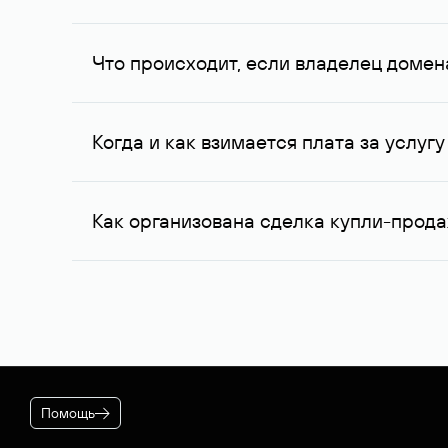
Вероятность того, что владелец домена ответит
ожидания совпадают с вашими. В ряде случаев
Что происходит, если владелец домен
приемлемый для обеих сторон вариант.
При отсутствии ответа через одну неделю посл
еще через одну неделю, в третий раз. К сожал
Когда и как взимается плата за услу
обращения обратной связи не последовало, ус
домен — специалисты Руцентра бесплатно попы
После оформления заказа на вашем договоре буд
случае если переговоры прошли успешно, для 
Как организована сделка купли-прод
* Цена для физлиц и ИП. Стоимость услуги для юридич
корпоративном тарифном плане.
Если выбранное вами имя оформлено на резиде
Руцентра. Для сделок в отношении доменных и
гарантирует покупателю передачу домена, а пр
Помощь