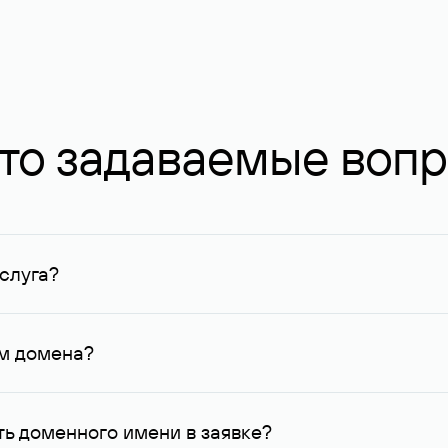
то задаваемые воп
слуга?
ных в Руцентре и у других регистраторов. Для доменов, о
умму не менее 1 млн руб.
ем домена?
го контактные данные, доступные Руцентру.
ь доменного имени в заявке?