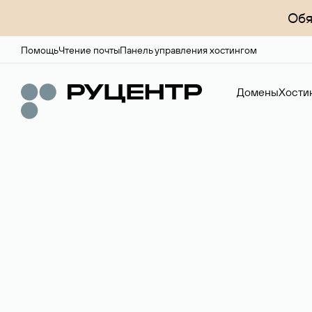
Обя
Помощь
Чтение почты
Панель управления хостингом
Домены
Хости
Доменный брок
Услуга по организации сделок купли-продажи доме