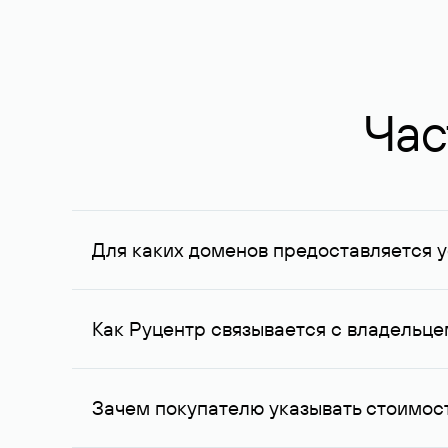
Час
Для каких доменов предоставляется у
Услуга доступна для доменов, зарегистрирован
Федерации, услуга оказывается для сделок на с
Как Руцентр связывается с владельц
Для связи с владельцем домена используются е
Зачем покупателю указывать стоимост