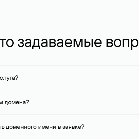
то задаваемые воп
слуга?
ных в Руцентре и у других регистраторов. Для доменов, о
умму не менее 1 млн руб.
ем домена?
го контактные данные, доступные Руцентру.
ь доменного имени в заявке?