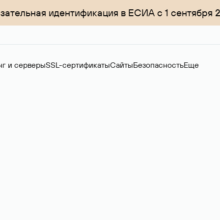
зательная идентификация в ЕСИА с 1 сентября 
нг и серверы
SSL-сертификаты
Сайты
Безопасность
Еще
ер
нов на вторичном рынке. Стоимость — 4599 ₽ за одно имя.