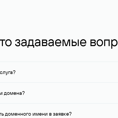
то задаваемые воп
слуга?
ных в Руцентре и у других регистраторов. Для доменов, о
умму не менее 1 млн руб.
ем домена?
го контактные данные, доступные Руцентру.
ь доменного имени в заявке?