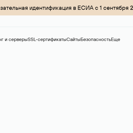
зательная идентификация в ЕСИА с 1 сентября 
нг и серверы
SSL-сертификаты
Сайты
Безопасность
Еще
ер
нов на вторичном рынке. Стоимость — 4599 ₽ за одно имя.