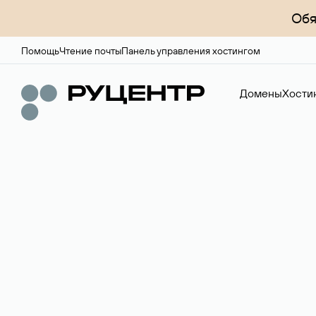
Обя
Помощь
Чтение почты
Панель управления хостингом
Домены
Хости
Доменный брок
Услуга по организации сделок купли-продажи доме