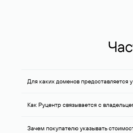
Час
Для каких доменов предоставляется у
Услуга доступна для доменов, зарегистрирован
Федерации, услуга оказывается для сделок на с
Как Руцентр связывается с владельц
Для связи с владельцем домена используются е
Зачем покупателю указывать стоимост