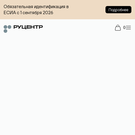
Обязательная идентификация в
Подробнее
ЕСИА с 1 сентября 2026
0
Доменный брокер
Услуга по организации сделок купли-продажи доменов на
вторичном рынке. Стоимость — 4599 ₽ за одно имя.