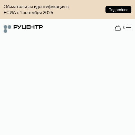
Обязательная идентификация в
Подробнее
ЕСИА с 1 сентября 2026
0
Доменный брокер
Услуга по организации сделок купли-продажи доменов на
вторичном рынке. Стоимость — 4599 ₽ за одно имя.