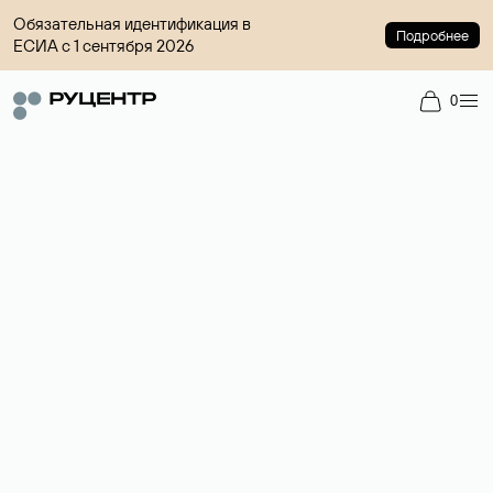
Обязательная идентификация в
Подробнее
ЕСИА с 1 сентября 2026
0
Доменный брокер
Услуга по организации сделок купли-продажи доменов на
вторичном рынке. Стоимость — 4599 ₽ за одно имя.