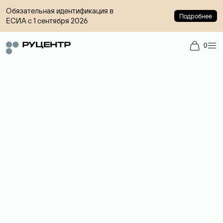
Обязательная идентификация в
Подробнее
ЕСИА с 1 сентября 2026
0
Доменный брокер
Услуга по организации сделок купли-продажи доменов на
вторичном рынке. Стоимость — 4599 ₽ за одно имя.