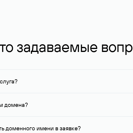
то задаваемые воп
слуга?
ных в Руцентре и у других регистраторов. Для доменов, о
умму не менее 1 млн руб.
ем домена?
го контактные данные, доступные Руцентру.
ь доменного имени в заявке?