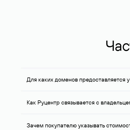
Час
Для каких доменов предоставляется у
Услуга доступна для доменов, зарегистрирован
Федерации, услуга оказывается для сделок на с
Как Руцентр связывается с владельц
Для связи с владельцем домена используются е
Зачем покупателю указывать стоимост