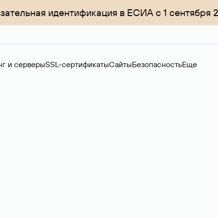
зательная идентификация в ЕСИА с 1 сентября 
нг и серверы
SSL-сертификаты
Сайты
Безопасность
Еще
ер
нов на вторичном рынке. Стоимость — 4599 ₽ за одно имя.