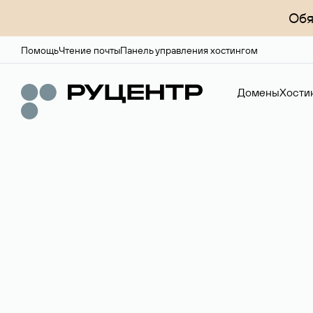
Обя
Помощь
Чтение почты
Панель управления хостингом
Домены
Хости
Доменный брок
Услуга по организации сделок купли-продажи доме