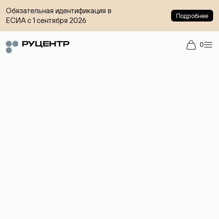
Обязательная идентификация в
Подробнее
ЕСИА с 1 сентября 2026
0
Доменный брокер
Услуга по организации сделок купли-продажи доменов на
вторичном рынке. Стоимость — 4599 ₽ за одно имя.