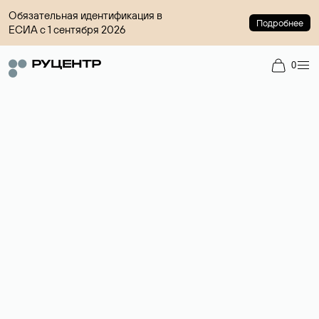
Обязательная идентификация в
Подробнее
ЕСИА с 1 сентября 2026
0
Доменный брокер
Услуга по организации сделок купли-продажи доменов на
вторичном рынке. Стоимость — 4599 ₽ за одно имя.