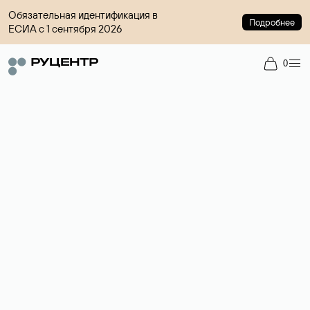
Обязательная идентификация в
Подробнее
ЕСИА с 1 сентября 2026
0
Доменный брокер
Услуга по организации сделок купли-продажи доменов на
вторичном рынке. Стоимость — 4599 ₽ за одно имя.