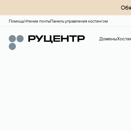
Обя
Помощь
Чтение почты
Панель управления хостингом
Домены
Хости
Доменный брок
Услуга по организации сделок купли-продажи доме