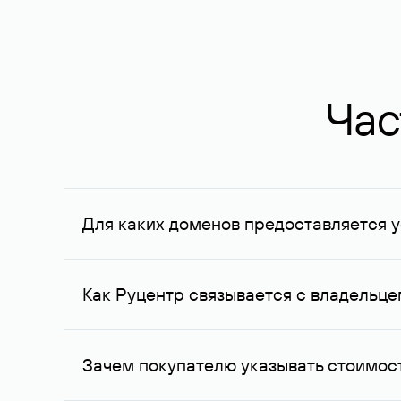
Час
Для каких доменов предоставляется у
Услуга доступна для доменов, зарегистрирован
Федерации, услуга оказывается для сделок на с
Как Руцентр связывается с владельц
Для связи с владельцем домена используются е
Зачем покупателю указывать стоимост