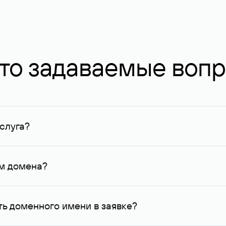
то задаваемые воп
слуга?
ных в Руцентре и у других регистраторов. Для доменов, о
умму не менее 1 млн руб.
ем домена?
го контактные данные, доступные Руцентру.
ь доменного имени в заявке?