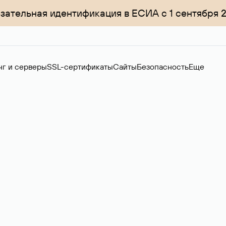
зательная идентификация в ЕСИА с 1 сентября 
нг и серверы
SSL-сертификаты
Сайты
Безопасность
Еще
ер
нов на вторичном рынке. Стоимость — 4599 ₽ за одно имя.