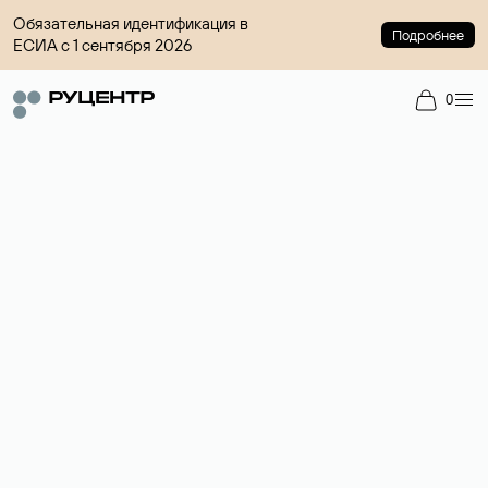
Обязательная идентификация в
Подробнее
ЕСИА с 1 сентября 2026
0
Доменный брокер
Услуга по организации сделок купли-продажи доменов на
вторичном рынке. Стоимость — 4599 ₽ за одно имя.