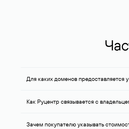
Час
Для каких доменов предоставляется у
Услуга доступна для доменов, зарегистрирован
Федерации, услуга оказывается для сделок на с
Как Руцентр связывается с владельц
Для связи с владельцем домена используются е
Зачем покупателю указывать стоимост