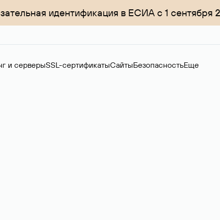
зательная идентификация в ЕСИА с 1 сентября 
нг и серверы
SSL-сертификаты
Сайты
Безопасность
Еще
ер
нов на вторичном рынке. Стоимость — 4599 ₽ за одно имя.