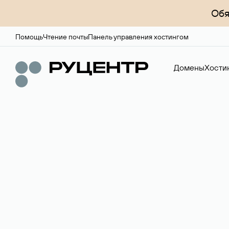
Обя
Помощь
Чтение почты
Панель управления хостингом
Домены
Хости
Доменный брок
Услуга по организации сделок купли-продажи доме