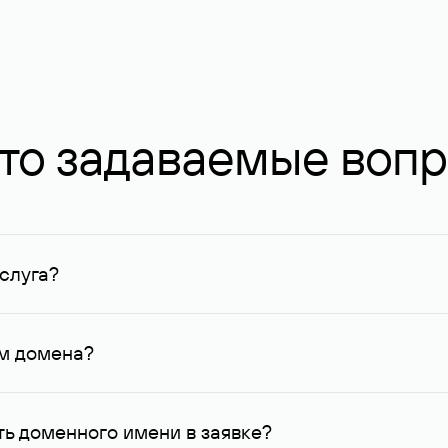
то задаваемые воп
слуга?
ных в Руцентре и у других регистраторов. Для доменов, о
умму не менее 1 млн руб.
ем домена?
го контактные данные, доступные Руцентру.
ь доменного имени в заявке?