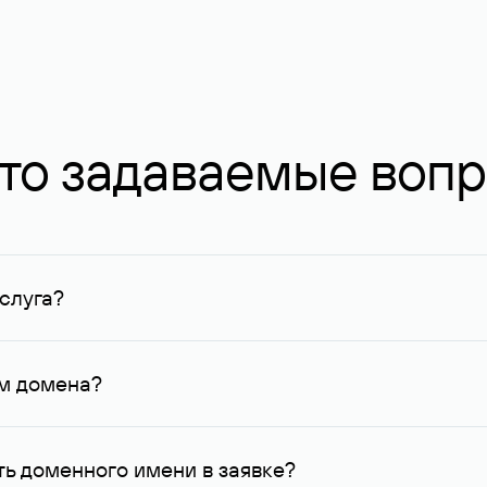
то задаваемые воп
слуга?
ных в Руцентре и у других регистраторов. Для доменов, о
умму не менее 1 млн руб.
ем домена?
го контактные данные, доступные Руцентру.
ь доменного имени в заявке?