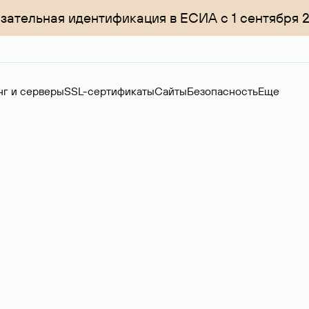
зательная идентификация в ЕСИА с 1 сентября 
нг и серверы
SSL-сертификаты
Сайты
Безопасность
Еще
ер
нов на вторичном рынке. Стоимость — 4599 ₽ за одно имя.