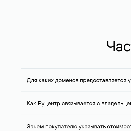
Час
Для каких доменов предоставляется у
Услуга доступна для доменов, зарегистрирован
Федерации, услуга оказывается для сделок на с
Как Руцентр связывается с владельц
Для связи с владельцем домена используются е
Зачем покупателю указывать стоимост