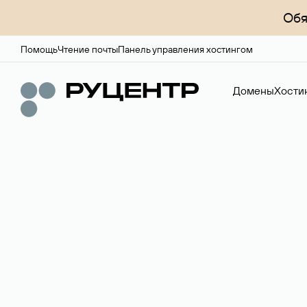
Обя
Помощь
Чтение почты
Панель управления хостингом
Домены
Хости
Доменный брок
Услуга по организации сделок купли-продажи доме