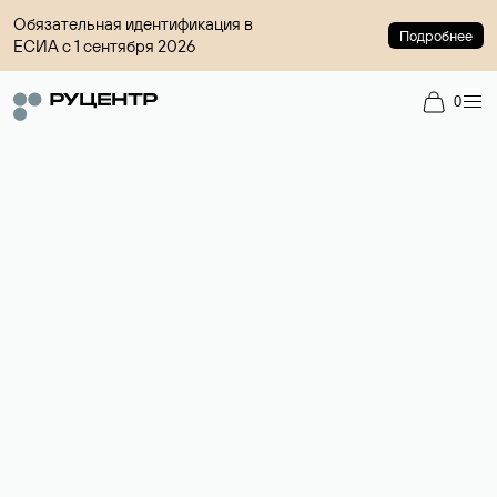
Обязательная идентификация в
Подробнее
ЕСИА с 1 сентября 2026
0
Доменный брокер
Услуга по организации сделок купли-продажи доменов на
вторичном рынке. Стоимость — 4599 ₽ за одно имя.