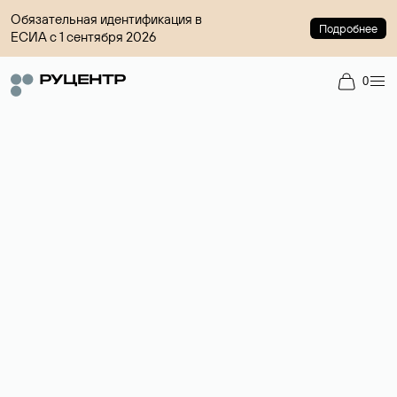
Обязательная идентификация в
Подробнее
ЕСИА с 1 сентября 2026
0
Доменный брокер
Услуга по организации сделок купли-продажи доменов на
вторичном рынке. Стоимость — 4599 ₽ за одно имя.