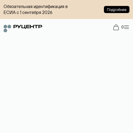
Обязательная идентификация в
Подробнее
ЕСИА с 1 сентября 2026
0
Доменный брокер
Услуга по организации сделок купли-продажи доменов на
вторичном рынке. Стоимость — 4599 ₽ за одно имя.