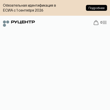
Обязательная идентификация в
Подробнее
ЕСИА с 1 сентября 2026
0
Доменный брокер
Услуга по организации сделок купли-продажи доменов на
вторичном рынке. Стоимость — 4599 ₽ за одно имя.