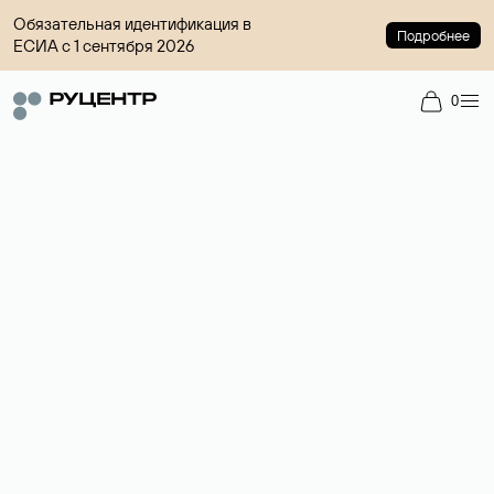
Обязательная идентификация в
Подробнее
ЕСИА с 1 сентября 2026
0
Доменный брокер
Услуга по организации сделок купли-продажи доменов на
вторичном рынке. Стоимость — 4599 ₽ за одно имя.