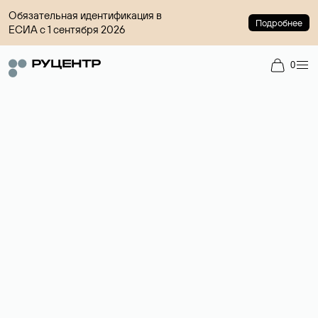
Обязательная идентификация в
Подробнее
ЕСИА с 1 сентября 2026
0
Доменный брокер
Услуга по организации сделок купли-продажи доменов на
вторичном рынке. Стоимость — 4599 ₽ за одно имя.