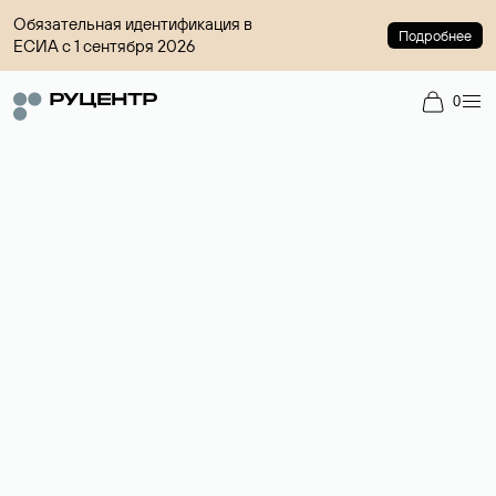
Обязательная идентификация в
Подробнее
ЕСИА с 1 сентября 2026
0
Доменный брокер
Услуга по организации сделок купли-продажи доменов на
вторичном рынке. Стоимость — 4599 ₽ за одно имя.