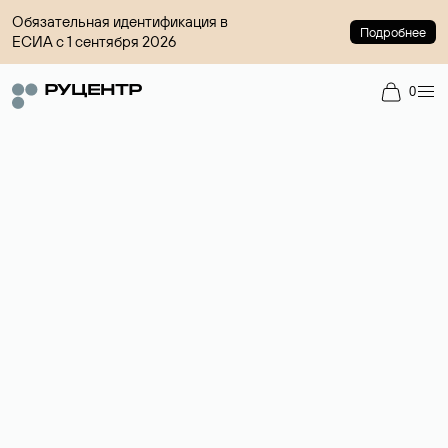
Обязательная идентификация в
Подробнее
ЕСИА с 1 сентября 2026
0
Доменный брокер
Услуга по организации сделок купли-продажи доменов на
вторичном рынке. Стоимость — 4599 ₽ за одно имя.