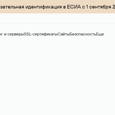
зательная идентификация в ЕСИА с 1 сентября 
нг и серверы
SSL-сертификаты
Сайты
Безопасность
Еще
ер
нов на вторичном рынке. Стоимость — 4599 ₽ за одно имя.