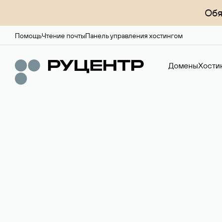
Обя
Помощь
Чтение почты
Панель управления хостингом
Домены
Хости
Доменный брок
Услуга по организации сделок купли-продажи доме