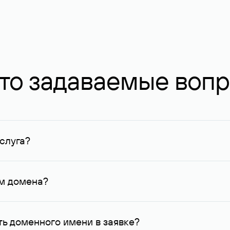
то задаваемые воп
слуга?
ных в Руцентре и у других регистраторов. Для доменов, о
умму не менее 1 млн руб.
ем домена?
го контактные данные, доступные Руцентру.
ь доменного имени в заявке?