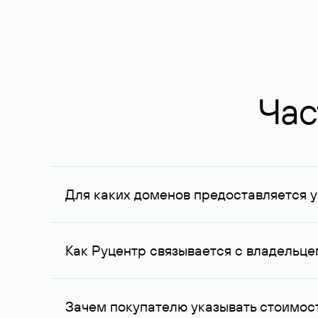
Час
Для каких доменов предоставляется у
Услуга доступна для доменов, зарегистрирован
Федерации, услуга оказывается для сделок на с
Как Руцентр связывается с владельц
Для связи с владельцем домена используются е
Зачем покупателю указывать стоимост