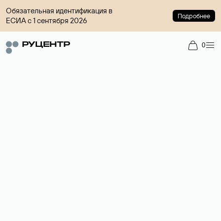
Обязательная идентификация в
Подробнее
ЕСИА с 1 сентября 2026
0
Доменный брокер
Услуга по организации сделок купли-продажи доменов на
вторичном рынке. Стоимость — 4599 ₽ за одно имя.